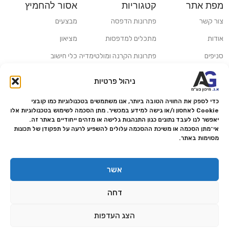
מפת אתר
קטגוריות
אסור להחמיץ
צור קשר
פתרונות הדפסה
מבצעים
אודות
מתכלים למדפסות
מציאון
סניפים
פתרונות הקרנה ומולטימדיה
כלי חישוב
משלוחים ואיסוף עצמי
פתרונות סריקה
ניהול פרטיות
מדריכים ומאמרים
פתרונות קמעונאות
כדי לספק את החוויה הטובה ביותר, אנו משתמשים בטכנולוגיות כמו קובצי
מותגים
פתרונות למגזר הרפואי
Cookie לאחסון ו/או גישה למידע במכשיר. מתן הסכמה לשימוש בטכנולוגיות אלו
יאפשר לנו לעבד נתונים כגון התנהגות גלישה או מזהים ייחודיים באתר זה.
מעבדת תיקונים
אי־מתן הסכמה או משיכת ההסכמה עלולים להשפיע לרעה על תפקודן של תכונות
מסוימות באתר.
הצהרת נגישות
מדיניות פרטיות
אשר
מדיניות החזרות והחזרים
דחה
אמנת שירות
תקנון החנות
הצג העדפות
0