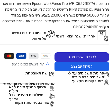
המדפסת Epson WorkForce Pro WF-C529RDTW מציעה פתרון הדפסה
מהיר ואמין עם מערכת RIPS חדשנית להחלפת דיו. עם תפוקת דיו מרשימה
של עד 50,000 עמודים בשחור ו-20,000 בצבע, היא מותאמת במיוחד
למשרדים שמחפשים לשפר את הפרודוקטיביות ולהפחית את עלויות ההדפסה
מק"ט:
C11CG79401BB
מדיניות החזרות גמישה
אחריות:
שנה יבואן רשמי
על פי חוק
לקבלת הצעת מחיר
17
אנשים צופים כרגע
לשיחה עם נציג
פריסת תשלומים עד 6
רכישה מאובטחת
תשלומים ללא ריבית
שירות לקוחות מקצועי
אפשרויות משלוח ואיסוף עצמי
איסוף בסניף אילת ללא
מע"מ
משלוחים מהירים לכל
הארץ
איסוף בסניף פתח תקווה