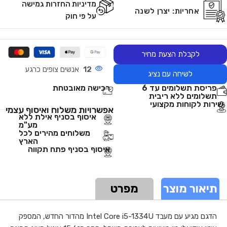
מדיניות החזרות גמישה
אחריות:
יצרן לשנה
על פי חוק
לקבלת הצעת מחיר
12
אנשים צופים כרגע
לשיחה עם נציג
פריסת תשלומים עד 6
רכישה מאובטחת
תשלומים ללא ריבית
שירות לקוחות מקצועי
אפשרויות משלוח ואיסוף עצמי
איסוף בסניף אילת ללא
מע"מ
משלוחים מהירים לכל
הארץ
איסוף בסניף פתח תקווה
תיאור מוצר
מפרט
הדגם מגיע עם מעבד Intel Core i5-1334U מהדור החדש, המספק