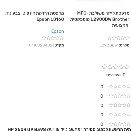
מדפסת לייזר משולבת MFC-
מדפסת הזרקת דיו פוטו צבעונית
L2980DW Brother קומפקטית
Epson L8160
ומקצועית
Epson
מק"ט:
L2980DW
מק"ט:
C11CJ20402
0 reviews
0
0
0
0
0
היה הראשון לכתוב סקירה “מחשב נייד HP 250R G9 B39S7AT I5