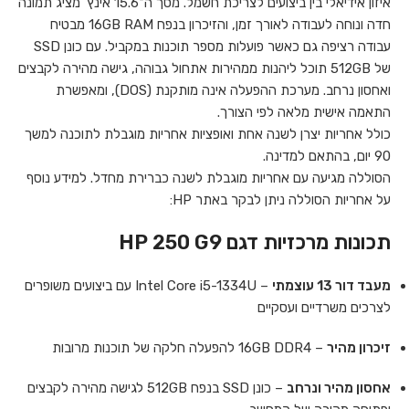
איזון אידיאלי בין ביצועים לצריכת חשמל. מסך ה־15.6 אינץ' מציג תמונה
חדה ונוחה לעבודה לאורך זמן, והזיכרון בנפח 16GB RAM מבטיח
עבודה רציפה גם כאשר פועלות מספר תוכנות במקביל. עם כונן SSD
של 512GB תוכל ליהנות ממהירות אתחול גבוהה, גישה מהירה לקבצים
ואחסון נרחב. מערכת ההפעלה אינה מותקנת (DOS), ומאפשרת
התאמה אישית מלאה לפי הצורך.
כולל אחריות יצרן לשנה אחת ואופציות אחריות מוגבלת לתוכנה למשך
90 יום, בהתאם למדינה.
הסוללה מגיעה עם אחריות מוגבלת לשנה כברירת מחדל. למידע נוסף
על אחריות הסוללה ניתן לבקר באתר HP:
תכונות מרכזיות דגם HP 250 G9
מעבד דור 13 עוצמתי
– Intel Core i5-1334U עם ביצועים משופרים
לצרכים משרדיים ועסקיים
זיכרון מהיר
– 16GB DDR4 להפעלה חלקה של תוכנות מרובות
אחסון מהיר ונרחב
– כונן SSD בנפח 512GB לגישה מהירה לקבצים