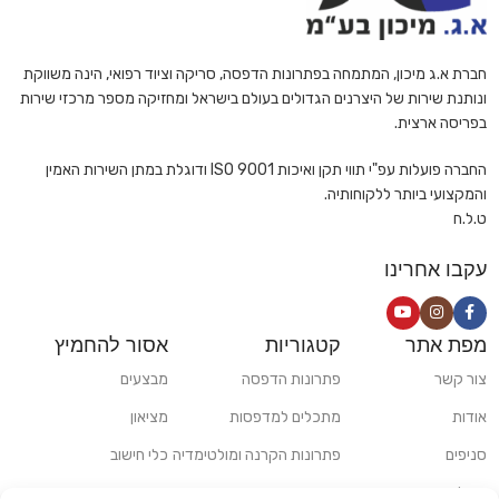
חברת א.ג מיכון, המתמחה בפתרונות הדפסה, סריקה וציוד רפואי, הינה משווקת
ונותנת שירות של היצרנים הגדולים בעולם בישראל ומחזיקה מספר מרכזי שירות
בפריסה ארצית.
החברה פועלות עפ"י תווי תקן ואיכות ISO 9001 ודוגלת במתן השירות האמין
והמקצועי ביותר ללקוחותיה.
ט.ל.ח
עקבו אחרינו
מפת אתר
קטגוריות
אסור להחמיץ
צור קשר
פתרונות הדפסה
מבצעים
אודות
מתכלים למדפסות
מציאון
סניפים
פתרונות הקרנה ומולטימדיה
כלי חישוב
משלוחים ואיסוף עצמי
פתרונות סריקה