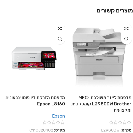
מוצרים קשורים
מדפסת לייזר משולבת MFC-
מדפסת הזרקת דיו פוטו צבעונית
L2980DW Brother קומפקטית
Epson L8160
ומקצועית
Epson
מק"ט:
L2980DW
מק"ט:
C11CJ20402