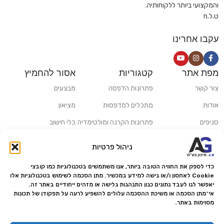
והמקצועי ביותר ללקוחותיה.
ט.ל.ח
עקבו אחרינו
מפת אתר
קטגוריות
אסור להחמיץ
צור קשר
פתרונות הדפסה
מבצעים
אודות
מתכלים למדפסות
מציאון
סניפים
פתרונות הקרנה ומולטימדיה
כלי חישוב
משלוחים ואיסוף עצמי
פתרונות סריקה
ניהול פרטיות
מדריכים ומאמרים
פתרונות קמעונאות
כדי לספק את החוויה הטובה ביותר, אנו משתמשים בטכנולוגיות כמו קובצי
מותגים
פתרונות למגזר הרפואי
Cookie לאחסון ו/או גישה למידע במכשיר. מתן הסכמה לשימוש בטכנולוגיות אלו
יאפשר לנו לעבד נתונים כגון התנהגות גלישה או מזהים ייחודיים באתר זה.
מעבדת תיקונים
אי־מתן הסכמה או משיכת ההסכמה עלולים להשפיע לרעה על תפקודן של תכונות
מסוימות באתר.
הצהרת נגישות