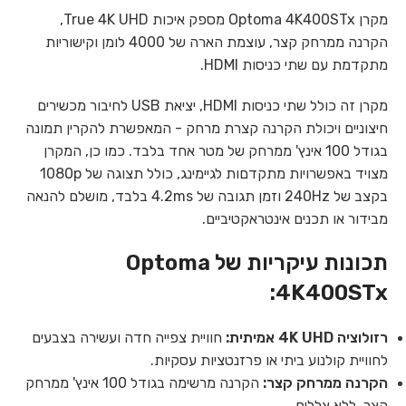
מקרן Optoma 4K400STx מספק איכות True 4K UHD,
הקרנה ממרחק קצר, עוצמת הארה של 4000 לומן וקישוריות
מתקדמת עם שתי כניסות HDMI.
מקרן זה כולל שתי כניסות HDMI, יציאת USB לחיבור מכשירים
חיצוניים ויכולת הקרנה קצרת מרחק - המאפשרת להקרין תמונה
בגודל 100 אינץ' ממרחק של מטר אחד בלבד. כמו כן, המקרן
מצויד באפשרויות מתקדםות לגיימינג, כולל תצוגה של 1080p
בקצב של 240Hz וזמן תגובה של 4.2ms בלבד, מושלם להנאה
מבידור או תכנים אינטראקטיביים.
תכונות עיקריות של Optoma
4K400STx:
רזולוציה 4K UHD אמיתית:
חוויית צפייה חדה ועשירה בצבעים
לחוויית קולנוע ביתי או פרזנטציות עסקיות.
הקרנה ממרחק קצר:
הקרנה מרשימה בגודל 100 אינץ' ממרחק
קצר, ללא צללים.