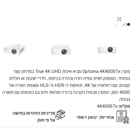
Click to enlarge
מקרן Optoma 4K400STx מביא איכות True 4K UHD במרחק קצר
במיוחד, המספק חוויית צפייה חדה ובהירה בכיתות, חדרי ישיבות או חללים
קטנים. עם רזולוציה של 4K, תאימות ל-HDR ול-HLG ועוצמת הארה של
4000 לומן, המקרן מבטיח הקרנה ברורה ומלאת חיים גם בתנאים עם תאורה
גבוהה.
מק"ט:
4K400STx
מדיניות החזרות גמישה
אחריות:
יבואן רשמי
על פי חוק