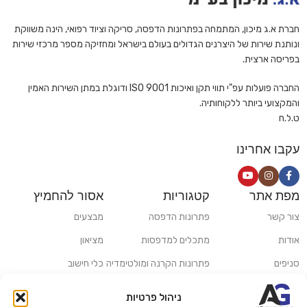
חברת א.ג מיכון, המתמחה בפתרונות הדפסה, סריקה וציוד רפואי, הינה משווקת
ונותנת שירות של היצרנים הגדולים בעולם בישראל ומחזיקה מספר מרכזי שירות
בפריסה ארצית.
החברה פועלות עפ"י תווי תקן ואיכות ISO 9001 ודוגלת במתן השירות האמין
והמקצועי ביותר ללקוחותיה.
ט.ל.ח
עקבו אחרינו
מפת אתר
קטגוריות
אסור להחמיץ
צור קשר
פתרונות הדפסה
מבצעים
אודות
מתכלים למדפסות
מציאון
סניפים
פתרונות הקרנה ומולטימדיה
כלי חישוב
משלוחים ואיסוף עצמי
פתרונות סריקה
ניהול פרטיות