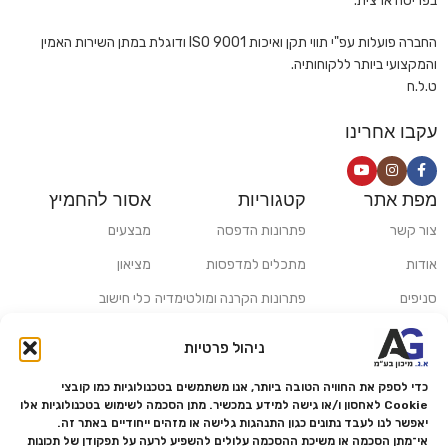
בפריסה ארצית.
החברה פועלות עפ"י תווי תקן ואיכות ISO 9001 ודוגלת במתן השירות האמין
והמקצועי ביותר ללקוחותיה.
ט.ל.ח
עקבו אחרינו
מפת אתר
קטגוריות
אסור להחמיץ
צור קשר
פתרונות הדפסה
מבצעים
אודות
מתכלים למדפסות
מציאון
סניפים
פתרונות הקרנה ומולטימדיה
כלי חישוב
משלוחים ואיסוף עצמי
פתרונות סריקה
ניהול פרטיות
מדריכים ומאמרים
פתרונות קמעונאות
כדי לספק את החוויה הטובה ביותר, אנו משתמשים בטכנולוגיות כמו קובצי
מותגים
פתרונות למגזר הרפואי
Cookie לאחסון ו/או גישה למידע במכשיר. מתן הסכמה לשימוש בטכנולוגיות אלו
יאפשר לנו לעבד נתונים כגון התנהגות גלישה או מזהים ייחודיים באתר זה.
מעבדת תיקונים
אי־מתן הסכמה או משיכת ההסכמה עלולים להשפיע לרעה על תפקודן של תכונות