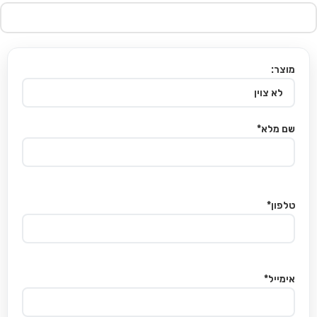
מוצר:
שם מלא*
טלפון*
אימייל*