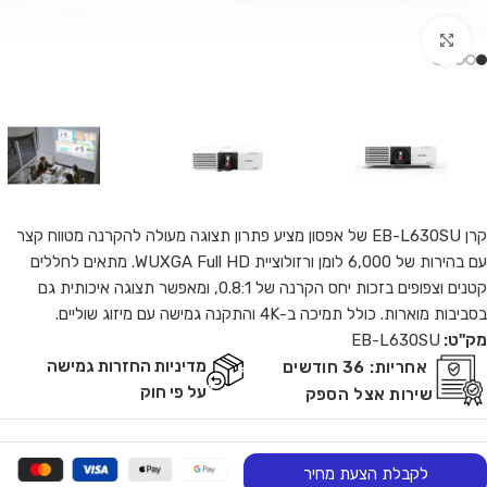
Click to enlarge
קרן EB-L630SU של אפסון מציע פתרון תצוגה מעולה להקרנה מטווח קצר
עם בהירות של 6,000 לומן ורזולוציית WUXGA Full HD. מתאים לחללים
קטנים וצפופים בזכות יחס הקרנה של 0.8:1, ומאפשר תצוגה איכותית גם
בסביבות מוארות. כולל תמיכה ב-4K והתקנה גמישה עם מיזוג שוליים.
מק"ט:
EB-L630SU
מדיניות החזרות גמישה
אחריות:
36 חודשים
על פי חוק
שירות אצל הספק
לקבלת הצעת מחיר