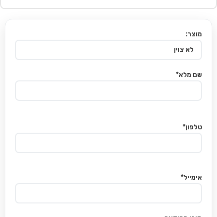
מוצר:
שם מלא*
טלפון*
אימייל*