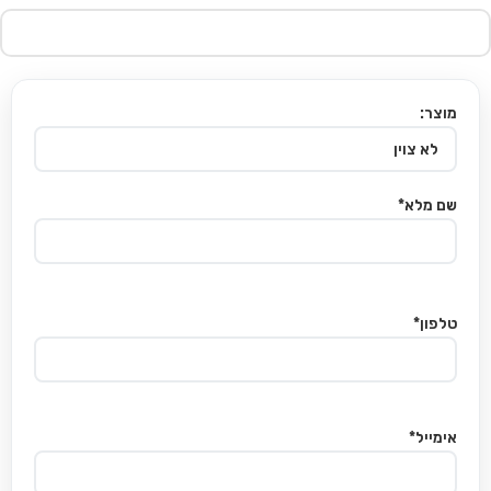
מוצר:
שם מלא*
טלפון*
אימייל*