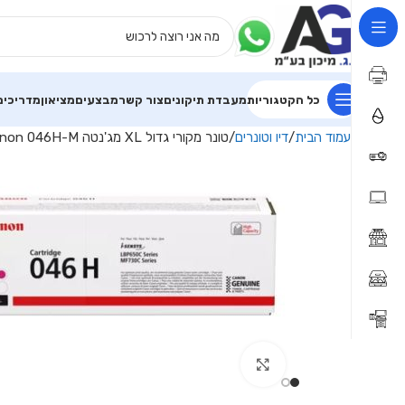
כל הקטגוריות
מעבדת תיקונים
צור קשר
מבצעים
מציאון
מדריכים
עמוד הבית
דיו וטונרים
טונר מקורי גדול XL מג'נטה Canon 046H-M
Click to enlarge