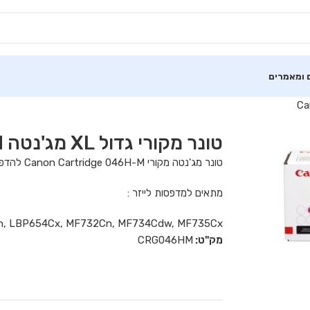
 ומאמרים
טונר מקורי גדול XL מג'נטה Canon 046H-M
טונר מג'נטה מקורי Canon Cartridge 046H-M להדפסת כ 5,000 דפים
מתאים למדפסות לייזר :
, LBP654Cx, MF732Cn, MF734Cdw, MF735Cx
מק"ט:
CRG046HM