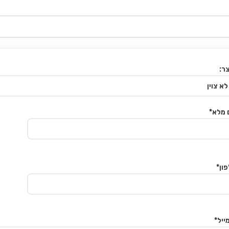
ר:
 מלא*
ון*
ייל*