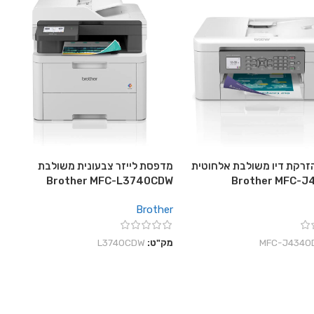
רקת דיו משולבת אלחוטית
מדפסת לייזר צבעונית משולבת
Brother MFC-L3740CDW
Brother MFC-
Brother
‎MFC-J4340
מק"ט:
L3740CDW