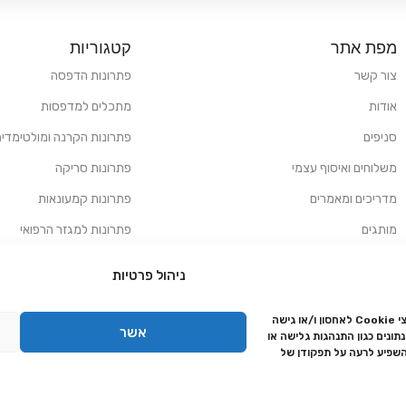
מפת אתר
קטגוריות
צור קשר
פתרונות הדפסה
אודות
מתכלים למדפסות
סניפים
פתרונות הקרנה ומולטימדיה
משלוחים ואיסוף עצמי
פתרונות סריקה
מדריכים ומאמרים
פתרונות קמעונאות
מותגים
פתרונות למגזר הרפואי
מעבדת תיקונים
ניהול פרטיות
הצהרת נגישות
כדי לספק את החוויה הטובה ביותר, אנו משתמשים בטכנולוגיות כמו קובצי Cookie לאחסון ו/או גישה
מדיניות פרטיות
אשר
ונים כגון התנהגות גלישה או
מדיניות החזרות והחזרים
השפיע לרעה על תפקודן של
אמנת שירות