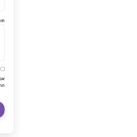
תוכ
אני
הח