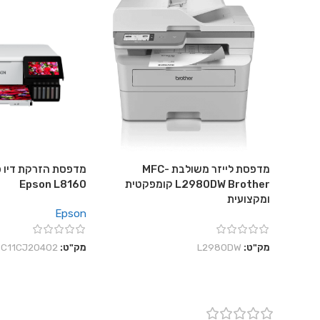
מדפסת לייזר משולבת MFC-
מדפסת הזרקת דיו פ
L2980DW Brother קומפקטית
Epson L8160
ומקצועית
Epson
מק"ט:
L2980DW
מק"ט:
C11CJ20402