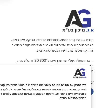
חברת א.ג מיכון, המתמחה בפתרונות הדפסה, סריקה וציוד רפואי,
הינה משווקת ונותנת שירות של היצרנים הגדולים בעולם בישראל
ומחזיקה מספר מרכזי שירות בפריסה ארצית.
החברה פועלות עפ"י תווי תקן ואיכות ISO 9001 ודוגלת במתן
השירות האמין והמקצועי ביותר ללקוחותיה.
ט.ל.ח
עקבו אחרינו
למידע במכשיר. מתן הסכמה לשימוש בטכנולוגיות אלו יאפשר לנו לעבד נת
מזהים ייחודיים באתר זה. אי־מתן הסכמה או משיכת ההסכמה עלולים ל
תכונות מסוימות באתר.