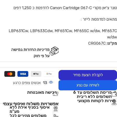
טונר צ'יאן מקורי Canon Cartridge 067-C להדפסת כ 1,250 דפים
מתאים למדפסות לייזר :
LBP631Cw, LBP633Cdw, MF651Cw, MF655C w/dw, MF657C
w/dw
מק"ט:
CRG067C
מדיניות החזרות גמישה
על פי חוק
לקבלת הצעת מחיר
13
אנשים צופים כרגע
לשיחה עם נציג
פריסת תשלומים עד 6
רכישה מאובטחת
תשלומים ללא ריבית
שירות לקוחות מקצועי
אפשרויות משלוח ואיסוף עצמי
איסוף בסניף אילת ללא
מע"מ
משלוחים מהירים לכל