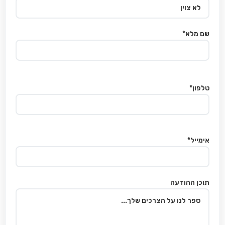
שם מלא*
טלפון*
אימייל*
תוכן ההודעה