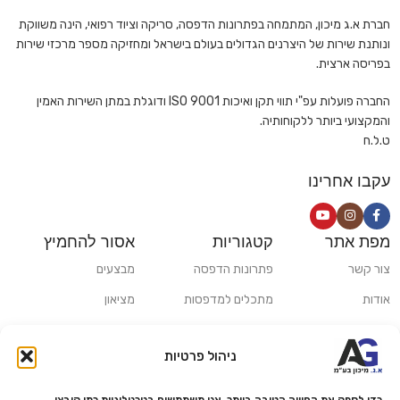
חברת א.ג מיכון, המתמחה בפתרונות הדפסה, סריקה וציוד רפואי, הינה משווקת
ונותנת שירות של היצרנים הגדולים בעולם בישראל ומחזיקה מספר מרכזי שירות
בפריסה ארצית.
החברה פועלות עפ"י תווי תקן ואיכות ISO 9001 ודוגלת במתן השירות האמין
והמקצועי ביותר ללקוחותיה.
ט.ל.ח
עקבו אחרינו
מפת אתר
קטגוריות
אסור להחמיץ
צור קשר
פתרונות הדפסה
מבצעים
אודות
מתכלים למדפסות
מציאון
סניפים
פתרונות הקרנה ומולטימדיה
כלי חישוב
ניהול פרטיות
משלוחים ואיסוף עצמי
פתרונות סריקה
מדריכים ומאמרים
פתרונות קמעונאות