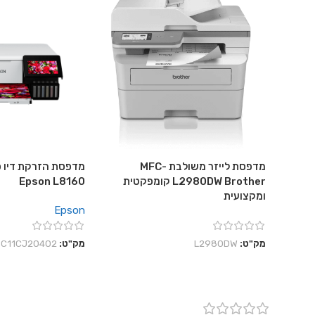
מדפסת לייזר משולבת MFC-
מדפסת הזרקת דיו פ
L2980DW Brother קומפקטית
Epson L8160
ומקצועית
Epson
מק"ט:
L2980DW
מק"ט:
C11CJ20402