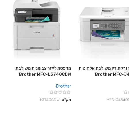
רקת דיו משולבת אלחוטית
מדפסת לייזר צבעונית משולבת
Brother MFC-L3740CDW
Brother MFC-
Brother
‎MFC-J4340
מק"ט:
L3740CDW