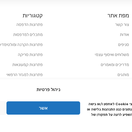
מפת אתר
קטגוריות
צור קשר
פתרונות הדפסה
אודות
מתכלים למדפסות
סניפים
פתרונות הקרנה ומולטימדיה
משלוחים ואיסוף עצמי
פתרונות סריקה
מדריכים ומאמרים
פתרונות קמעונאות
מותגים
פתרונות למגזר הרפואי
מעבדת תיקונים
ניהול פרטיות
הצהרת נגישות
כדי לספק את החוויה הטובה ביותר, אנו משתמשים בטכנולוגיות כמו קובצי Cookie לאחסון ו/או גישה
מדיניות פרטיות
אשר
ונים כגון התנהגות גלישה או
מדיניות החזרות והחזרים
השפיע לרעה על תפקודן של
אמנת שירות