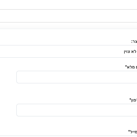
ר:
 מלא*
ון*
ייל*