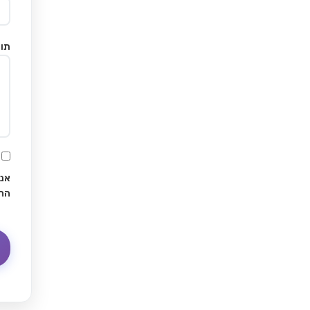
תוכ
אני
הח