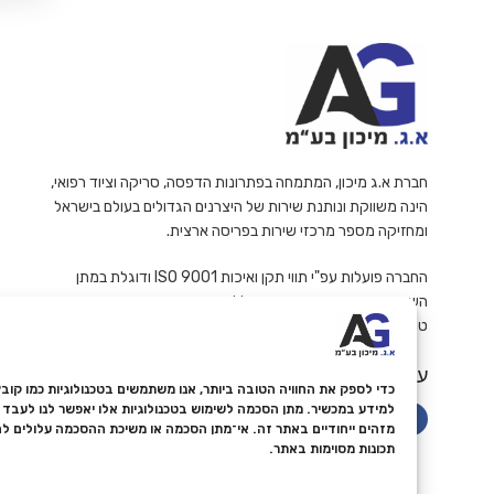
חברת א.ג מיכון, המתמחה בפתרונות הדפסה, סריקה וציוד רפואי,
הינה משווקת ונותנת שירות של היצרנים הגדולים בעולם בישראל
ומחזיקה מספר מרכזי שירות בפריסה ארצית.
החברה פועלות עפ"י תווי תקן ואיכות ISO 9001 ודוגלת במתן
השירות האמין והמקצועי ביותר ללקוחותיה.
ט.ל.ח
עקבו אחרינו
למידע במכשיר. מתן הסכמה לשימוש בטכנולוגיות אלו יאפשר לנו לעבד נת
מזהים ייחודיים באתר זה. אי־מתן הסכמה או משיכת ההסכמה עלולים ל
תכונות מסוימות באתר.