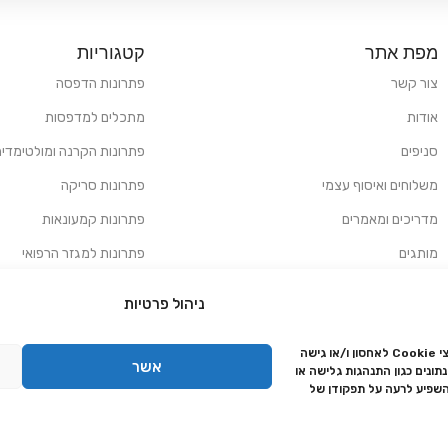
מפת אתר
קטגוריות
צור קשר
פתרונות הדפסה
אודות
מתכלים למדפסות
סניפים
פתרונות הקרנה ומולטימדיה
משלוחים ואיסוף עצמי
פתרונות סריקה
מדריכים ומאמרים
פתרונות קמעונאות
מותגים
פתרונות למגזר הרפואי
מעבדת תיקונים
ניהול פרטיות
הצהרת נגישות
כדי לספק את החוויה הטובה ביותר, אנו משתמשים בטכנולוגיות כמו קובצי Cookie לאחסון ו/או גישה
מדיניות פרטיות
אשר
ונים כגון התנהגות גלישה או
מדיניות החזרות והחזרים
השפיע לרעה על תפקודן של
אמנת שירות