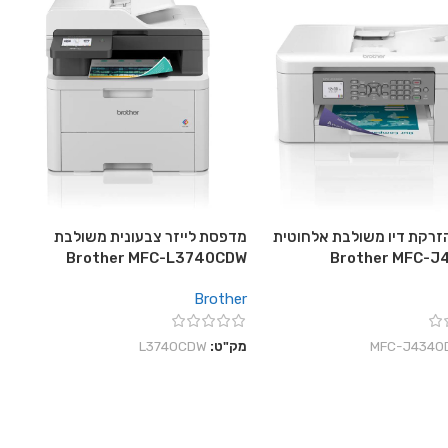
רקת דיו משולבת אלחוטית
מדפסת לייזר צבעונית משולבת
Brother MFC-L3740CDW
Brother MFC-
Brother
‎MFC-J4340
מק"ט:
L3740CDW