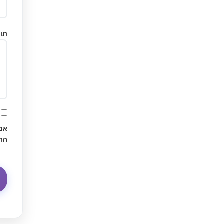
תוכ
אני
הח