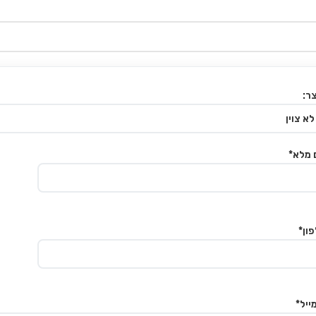
ר:
 מלא*
ון*
ייל*