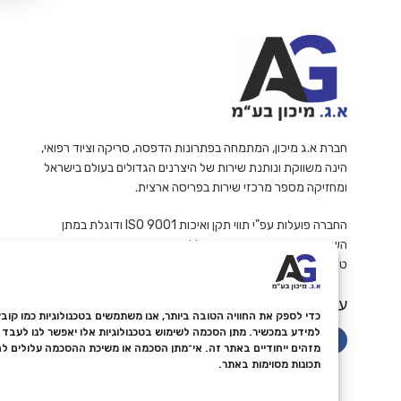
חברת א.ג מיכון, המתמחה בפתרונות הדפסה, סריקה וציוד רפואי,
הינה משווקת ונותנת שירות של היצרנים הגדולים בעולם בישראל
ומחזיקה מספר מרכזי שירות בפריסה ארצית.
החברה פועלות עפ"י תווי תקן ואיכות ISO 9001 ודוגלת במתן
השירות האמין והמקצועי ביותר ללקוחותיה.
ט.ל.ח
עקבו אחרינו
למידע במכשיר. מתן הסכמה לשימוש בטכנולוגיות אלו יאפשר לנו לעבד נת
מזהים ייחודיים באתר זה. אי־מתן הסכמה או משיכת ההסכמה עלולים ל
תכונות מסוימות באתר.