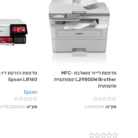
מדפסת לייזר משולבת MFC-
מדפסת הזרקת דיו פ
L2980DW Brother קומפקטית
Epson L8160
ומקצועית
Epson
מק"ט:
L2980DW
מק"ט:
C11CJ20402