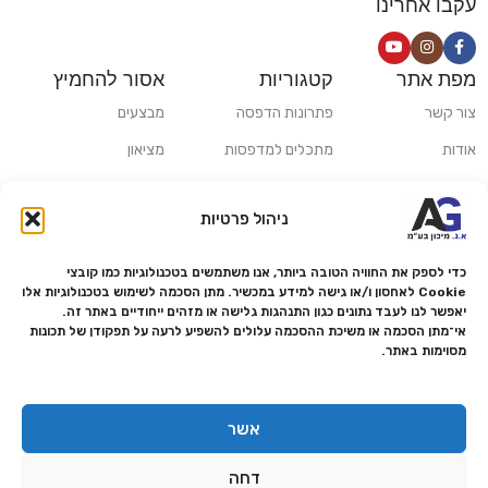
עקבו אחרינו
מפת אתר
קטגוריות
אסור להחמיץ
צור קשר
פתרונות הדפסה
מבצעים
אודות
מתכלים למדפסות
מציאון
סניפים
פתרונות הקרנה ומולטימדיה
כלי חישוב
ניהול פרטיות
משלוחים ואיסוף עצמי
פתרונות סריקה
מדריכים ומאמרים
פתרונות קמעונאות
כדי לספק את החוויה הטובה ביותר, אנו משתמשים בטכנולוגיות כמו קובצי
Cookie לאחסון ו/או גישה למידע במכשיר. מתן הסכמה לשימוש בטכנולוגיות אלו
מותגים
פתרונות למגזר הרפואי
יאפשר לנו לעבד נתונים כגון התנהגות גלישה או מזהים ייחודיים באתר זה.
אי־מתן הסכמה או משיכת ההסכמה עלולים להשפיע לרעה על תפקודן של תכונות
מעבדת תיקונים
מסוימות באתר.
הצהרת נגישות
מדיניות פרטיות
אשר
מדיניות החזרות והחזרים
דחה
אמנת שירות