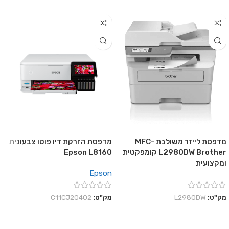
מדפסת לייזר משולבת MFC-
מדפסת הזרקת דיו פוטו צבעונית
L2980DW Brother קומפקטית
Epson L8160
ומקצועית
Epson
מק"ט:
L2980DW
מק"ט:
C11CJ20402