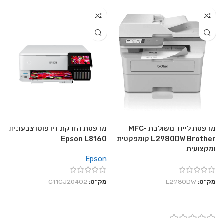
מדפסת לייזר משולבת MFC-
מדפסת הזרקת דיו פוטו צבעונית
L2980DW Brother קומפקטית
Epson L8160
ומקצועית
Epson
מק"ט:
L2980DW
מק"ט:
C11CJ20402