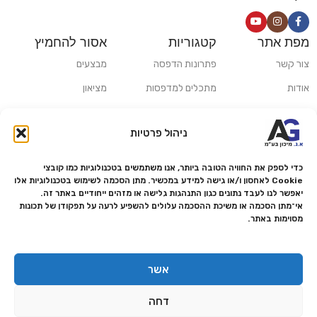
מפת אתר
קטגוריות
אסור להחמיץ
צור קשר
פתרונות הדפסה
מבצעים
אודות
מתכלים למדפסות
מציאון
סניפים
פתרונות הקרנה ומולטימדיה
כלי חישוב
ניהול פרטיות
משלוחים ואיסוף עצמי
פתרונות סריקה
מדריכים ומאמרים
פתרונות קמעונאות
כדי לספק את החוויה הטובה ביותר, אנו משתמשים בטכנולוגיות כמו קובצי
Cookie לאחסון ו/או גישה למידע במכשיר. מתן הסכמה לשימוש בטכנולוגיות אלו
מותגים
פתרונות למגזר הרפואי
יאפשר לנו לעבד נתונים כגון התנהגות גלישה או מזהים ייחודיים באתר זה.
אי־מתן הסכמה או משיכת ההסכמה עלולים להשפיע לרעה על תפקודן של תכונות
מעבדת תיקונים
מסוימות באתר.
הצהרת נגישות
מדיניות פרטיות
אשר
מדיניות החזרות והחזרים
דחה
אמנת שירות