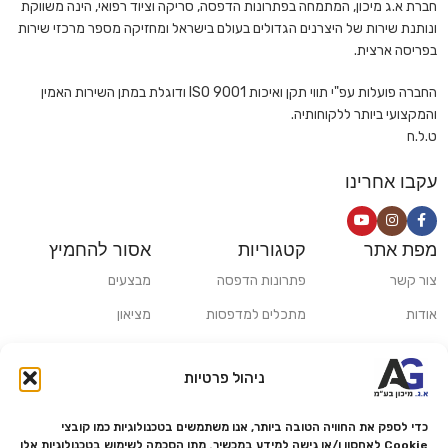
חברת א.ג מיכון, המתמחה בפתרונות הדפסה, סריקה וציוד רפואי, הינה משווקת
ונותנת שירות של היצרנים הגדולים בעולם בישראל ומחזיקה מספר מרכזי שירות
בפריסה ארצית.
החברה פועלות עפ"י תווי תקן ואיכות ISO 9001 ודוגלת במתן השירות האמין
והמקצועי ביותר ללקוחותיה.
ט.ל.ח
עקבו אחרינו
מפת אתר
קטגוריות
אסור להחמיץ
צור קשר
פתרונות הדפסה
מבצעים
אודות
מתכלים למדפסות
מציאון
סניפים
פתרונות הקרנה ומולטימדיה
כלי חישוב
ניהול פרטיות
משלוחים ואיסוף עצמי
פתרונות סריקה
מדריכים ומאמרים
פתרונות קמעונאות
כדי לספק את החוויה הטובה ביותר, אנו משתמשים בטכנולוגיות כמו קובצי
Cookie לאחסון ו/או גישה למידע במכשיר. מתן הסכמה לשימוש בטכנולוגיות אלו