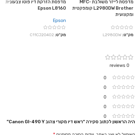
מדפסת לייזר משולבת MFC-
מדפסת הזרקת דיו פוטו צבעונית
L2980DW Brother קומפקטית
Epson L8160
ומקצועית
Epson
מק"ט:
L2980DW
מק"ט:
C11CJ20402
0 reviews
0
0
0
0
0
היה הראשון לכתוב סקירה “ראש דיו מקורי צהוב Canon GI-490 Y”
*
האימייל לא יוצג באתר.
שדות החובה מסומנים