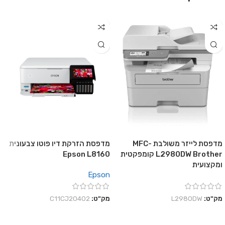
מדפסת לייזר משולבת MFC-
מדפסת הזרקת דיו פוטו צבעונית
L2980DW Brother קומפקטית
Epson L8160
ומקצועית
Epson
מק"ט:
L2980DW
מק"ט:
C11CJ20402