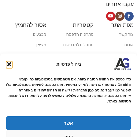
עקבו אחרינו
מפת אתר
קטגוריות
אסור להחמיץ
צור קשר
פתרונות הדפסה
מבצעים
אודות
מתכלים למדפסות
מציאון
סניפים
פתרונות הקרנה ומולטימדיה
כלי חישוב
ניהול פרטיות
משלוחים ואיסוף עצמי
פתרונות סריקה
מדריכים ומאמרים
פתרונות קמעונאות
כדי לספק את החוויה הטובה ביותר, אנו משתמשים בטכנולוגיות כמו קובצי
Cookie לאחסון ו/או גישה למידע במכשיר. מתן הסכמה לשימוש בטכנולוגיות אלו
מותגים
פתרונות למגזר הרפואי
יאפשר לנו לעבד נתונים כגון התנהגות גלישה או מזהים ייחודיים באתר זה.
אי־מתן הסכמה או משיכת ההסכמה עלולים להשפיע לרעה על תפקודן של תכונות
מעבדת תיקונים
מסוימות באתר.
הצהרת נגישות
מדיניות פרטיות
אשר
מדיניות החזרות והחזרים
דחה