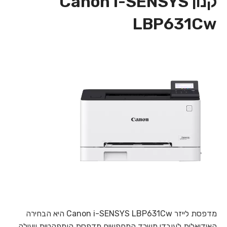
קנון Canon i-SENSYS
LBP631Cw
מדפסת לייזר Canon i-SENSYS LBP631Cw היא הבחירה
האידיאלית לעובדי משרד המחפשים מדפסת קומפקטית ויעילה.