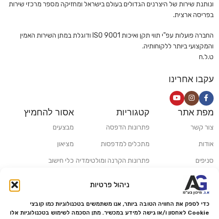
ונותנת שירות של היצרנים הגדולים בעולם בישראל ומחזיקה מספר מרכזי שירות
בפריסה ארצית.
החברה פועלות עפ"י תווי תקן ואיכות ISO 9001 ודוגלת במתן השירות האמין
והמקצועי ביותר ללקוחותיה.
ט.ל.ח
עקבו אחרינו
מפת אתר
קטגוריות
אסור להחמיץ
צור קשר
פתרונות הדפסה
מבצעים
אודות
מתכלים למדפסות
מציאון
סניפים
פתרונות הקרנה ומולטימדיה
כלי חישוב
משלוחים ואיסוף עצמי
פתרונות סריקה
ניהול פרטיות
מדריכים ומאמרים
פתרונות קמעונאות
כדי לספק את החוויה הטובה ביותר, אנו משתמשים בטכנולוגיות כמו קובצי
מותגים
פתרונות למגזר הרפואי
Cookie לאחסון ו/או גישה למידע במכשיר. מתן הסכמה לשימוש בטכנולוגיות אלו