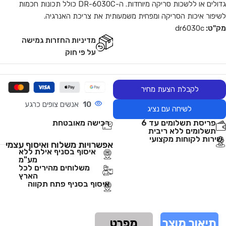
גדולים או ללשכות סריקה מיוחדות. ה-DR-6030C כולל תכונות חכמות
לשיפור איכות הסריקה ומפחית משמעותית את צריכת האנרגיה.
מק"ט:
dr6030c
מדיניות החזרות גמישה
על פי חוק
לקבלת הצעת מחיר
10
אנשים צופים כרגע
לשיחה עם נציג
פריסת תשלומים עד 6
רכישה מאובטחת
תשלומים ללא ריבית
שירות לקוחות מקצועי
אפשרויות משלוח ואיסוף עצמי
איסוף בסניף אילת ללא
מע"מ
משלוחים מהירים לכל
הארץ
איסוף בסניף פתח תקווה
תיאור מוצר
מפרט