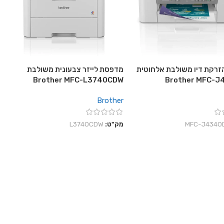
רקת דיו משולבת אלחוטית
מדפסת לייזר צבעונית משולבת
Brother MFC-L3740CDW
Brother MFC-
Brother
‎MFC-J4340
מק"ט:
L3740CDW