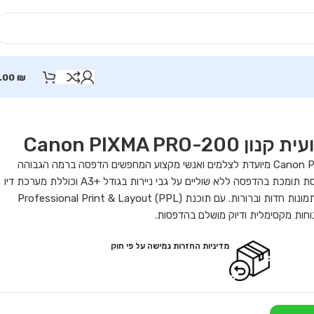
.00
₪
Canon PIXMA P
מדפסת הזרקת דיו פוטו מקצועית קנון Canon PIXMA PRO-200 מיועדת לצלמים ואנשי מקצוע המחפשים הדפסה ברמה הגבוהה
ביותר עם צבעים ססגוניים ואיכות תמונה מדהימה. המדפסת תומכת בהדפסה ללא שוליים על גבי ניירות בגודל A3+‎ וכוללת מערכת דיו
מבוססת צבע עם 8 מכלים להפקת צבעים עשירים יותר ותמונות חדות וברורות. עם תוכנת Professional Print & Layout (PPL)
וחות מקסימלית ודיוק מושלם בהדפסות.
מדיניות החזרות גמישה על פי חוק