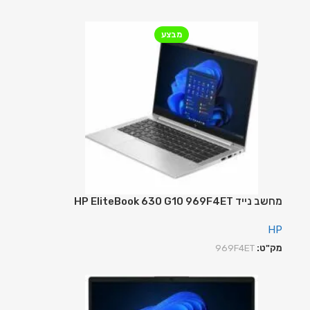
מבצע
מחשב נייד HP EliteBook 630 G10 969F4ET
HP
מק"ט:
969F4ET