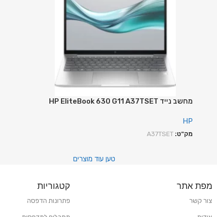
מחשב נייד HP EliteBook 630 G11 A37TSET
HP
מק"ט:
A37TSET
טען עוד מוצרים
מפת אתר
קטגוריות
צור קשר
פתרונות הדפסה