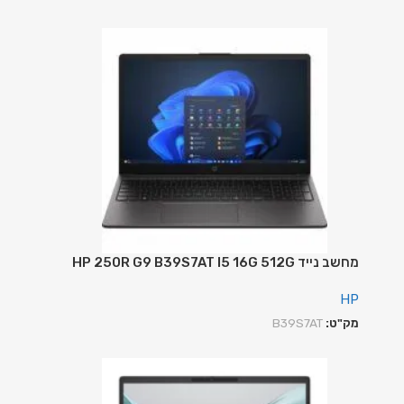
מחשב נייד HP 250R G9 B39S7AT I5 16G 512G
HP
מק"ט:
B39S7AT