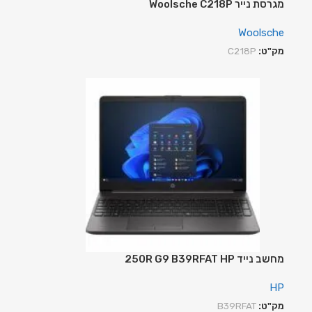
מגרסת נייר Woolsche C218P
Woolsche
מק"ט:
C218P
מחשב נייד 250R G9‎ B39RFAT HP
HP
מק"ט:
B39RFAT