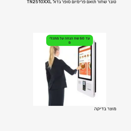
טונר שחור תואם פרימיום סופר גדול TN2510XXL
עד 50 שח הנחה על מתכלי
ם
מוצר בדיקה