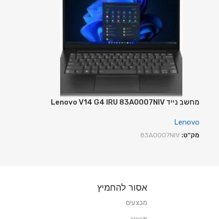
מחשב נייד Lenovo V14 G4 IRU 83A0007NIV
Lenovo
מק"ט:
83A0007NIV
אסור להחמיץ
מבצעים